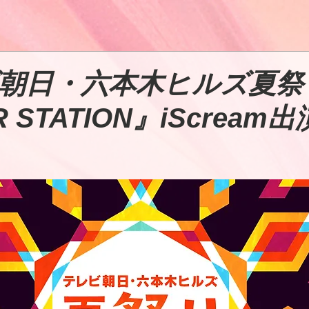
朝日・六本木ヒルズ夏祭
 STATION』iScream