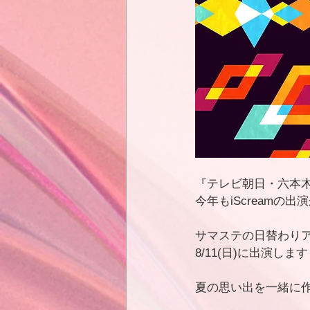
『テレビ朝日・六本木ヒ
今年もiScreamの
サマステの日替わり
8/11(日)に出演しま
夏の思い出を一緒に