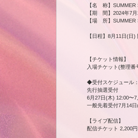
【名　称】​SUMMER S
【期　間】​2024年7月
【場　所】​SUMMER
【日程】8月11日(日) 開
【チケット情報】
入場チケット(整理番号順
◆受付スケジュール
先行抽選受付​
6月27日(木) 12:00〜7
一般先着受付​7月14日(日
【ライブ配信】
配信チケット 2,200円