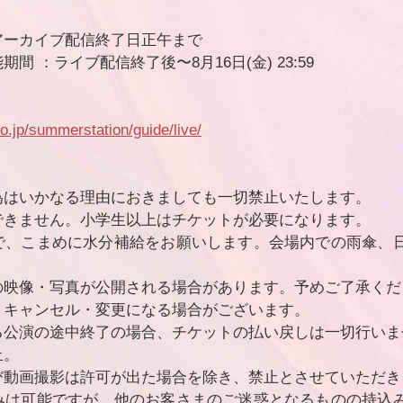
：
00～アーカイブ配信終了日正午まで
間 ：ライブ配信終了後〜8月16日(金) 23:59
o.jp/summerstation/guide/live/
為はいかなる理由におきましても一切禁止いたします。
できません。小学生以上はチケットが必要になります。
で、こまめに水分補給をお願いします。会場内での雨傘、
の映像・写真が公開される場合があります。予めご了承くだ
りキャンセル・変更になる場合がございます。
る公演の途中終了の場合、チケットの払い戻しは一切行いま
止。
び動画撮影は許可が出た場合を除き、禁止とさせていただき
みは可能ですが、他のお客さまのご迷惑となるものの持込