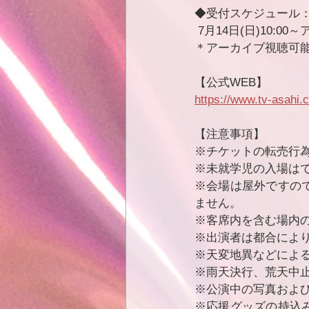
◆受付スケジュール
 7月14日(日)10:
＊アーカイブ視聴可能期
【公式WEB】
https://www.tv-asahi.c
【注意事項】
※チケットの転売行
※未就学児の入場は
※会場は屋外ですの
ません。
※客席内を含む場内
※出演者は都合によ
※天変地異などによ
※雨天決行、荒天中
※公演中の写真およ
※応援グッズの持込