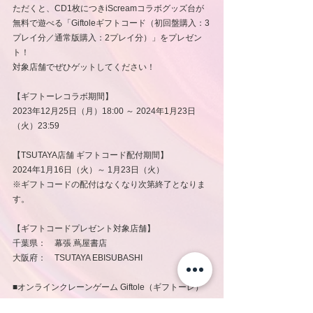
ただくと、CD1枚につきiScreamコラボグッズ台が
無料で遊べる「Giftoleギフトコード（初回盤購入：3
プレイ分／通常版購入：2プレイ分）」をプレゼン
ト！
対象店舗でぜひゲットしてください！
【ギフトーレコラボ期間】
2023年12月25日（月）18:00 ～ 2024年1月23日
（火）23:59
【TSUTAYA店舗 ギフトコード配付期間】
2024年1月16日（火）～ 1月23日（火）
※ギフトコードの配付はなくなり次第終了となりま
す。
【ギフトコードプレゼント対象店舗】
千葉県：　幕張 蔦屋書店　
大阪府：　TSUTAYA EBISUBASHI
■オンラインクレーンゲーム Giftole（ギフトーレ）
とは