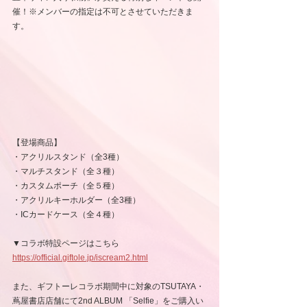
催！※メンバーの指定は不可とさせていただきま
す。
【登場商品】
・アクリルスタンド（全3種）
・マルチスタンド（全３種）
・カスタムポーチ（全５種）
・アクリルキーホルダー（全3種）
・ICカードケース（全４種）
▼コラボ特設ページはこちら
https://official.giftole.jp/iscream2.html
また、ギフトーレコラボ期間中に対象のTSUTAYA・
蔦屋書店店舗にて2nd ALBUM 「Selfie」をご購入い