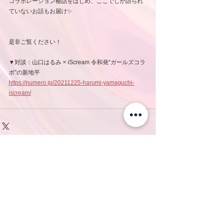
コラボレーション秘話をはじめ、ここでしか語られ
ていないお話もお届け✨
是非ご覧ください！
▼対談：山口はるみ × iScream 令和発“ガールズコラ
ボ”の新地平
https://numero.jp/20211225-harumi-yamaguchi-
iscream/
コメント
コメントを追加…