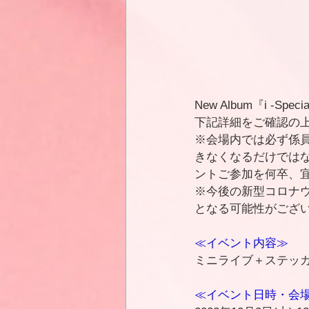
New Album『i -Spe
c
下記詳細をご確認の
※会場内では必ず係
きなくなるだけでは
ントご参加を何卒、
※今後の新型コロナ
となる可能性がござ
≪イベント内容≫
ミニライブ＋ステッ
≪イベント日時・会