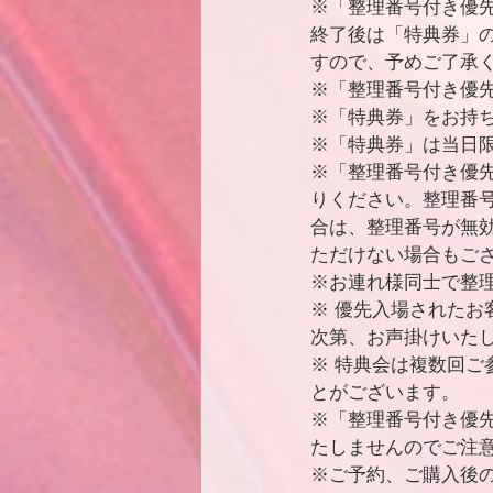
※「整理番号付き優
終了後は「特典券」
すので、予めご了承
※「整理番号付き優
※「特典券」をお持
※「特典券」は当日
※「整理番号付き優
りください。整理番
合は、整理番号が無
ただけない場合もご
※お連れ様同士で整
※ 優先入場された
次第、お声掛けいた
※ 特典会は複数回
とがございます。
※「整理番号付き優
たしませんのでご注
※ご予約、ご購入後