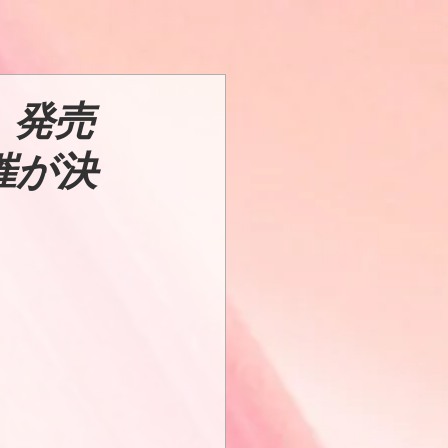
n-』発売
催が決