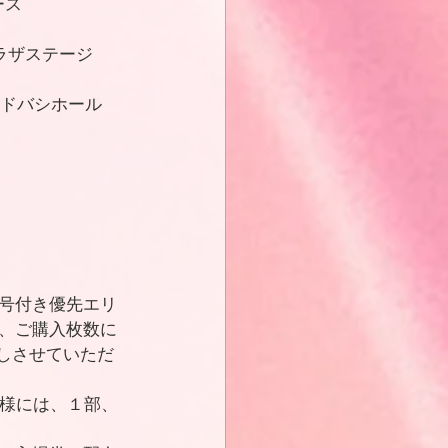
ース
ンプラザステージ
2ヨドバシホール
号付き優先エリ
、ご購入枚数に
しさせていただ
客様には、１部、