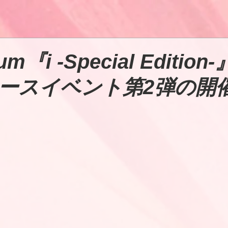
um『i -Special Editio
ースイベント第2弾の開