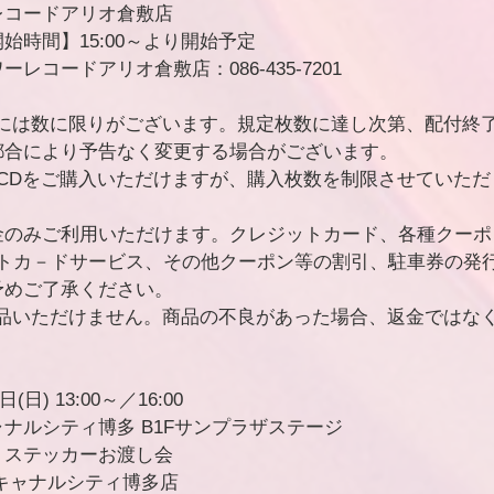
レコードアリオ倉敷店
始時間】15:00～より開始予定　
レコードアリオ倉敷店：086-435-7201
Dには数に限りがございます。規定枚数に達し次第、配付終
都合により予告なく変更する場合がございます。
CDをご購入いただけますが、購入枚数を制限させていただ
金のみご利用いただけます。クレジットカード、各種クーポ
ントカ－ドサービス、その他クーポン等の割引、駐車券の発
予めご了承ください。
返品いただけません。商品の不良があった場合、返金ではな
日) 13:00～／16:00
ナルシティ博多 B1Fサンプラザステージ
＋ステッカーお渡し会
キャナルシティ博多店