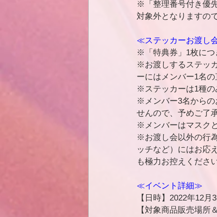
※「整理番号付き優
対象外となりますの
≪ステッカーお渡し会
※「特典券」1枚に
※お渡しするステッ
ーにはメンバー1名
※ステッカーは1種の
※メンバー3名から
せんので、予めご了
※メンバーはマスク
※お渡し会以外の行
ッチなど）にはお応
も極力お控えくださ
≪イベント詳細≫
【日時】2022年12月3日
【対象商品販売場所＆