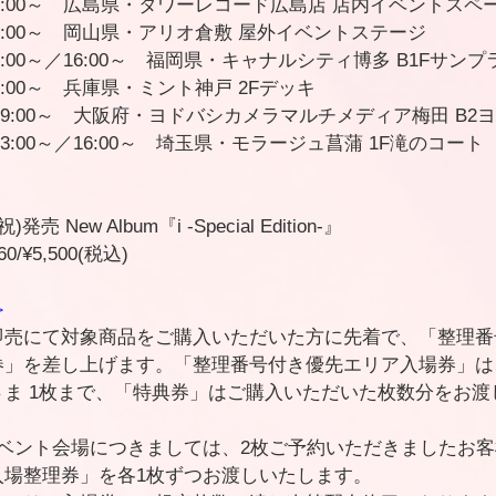
 13:00～　広島県・タワーレコード広島店 店内イベントスペ
) 18:00～　岡山県・アリオ倉敷 屋外イベントステージ
) 13:00～／16:00～　福岡県・キャナルシティ博多 B1Fサ
 19:00～　兵庫県・ミント神戸 2Fデッキ
月) 19:00～　大阪府・ヨドバシカメラマルチメディア梅田 B
) 13:00～／16:00～　埼玉県・モラージュ菖蒲 1F滝のコート
売 New Album『i -Special Edition-』
0/¥5,500(税込)
≫
即売にて対象商品をご購入いただいた方に先着で、「整理番
券」を差し上げます。「整理番号付き優先エリア入場券」は
ま 1枚まで、「特典券」はご購入いただいた枚数分をお渡
イベント会場につきましては、2枚ご予約いただきましたお
入場整理券」を各1枚ずつお渡しいたします。