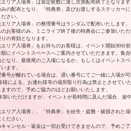
先エリア入場券」は規定枚数に達し次第配布終了となります
のみの配布となり、「特典券」及びお渡しするステッカーに
ください。
先エリア入場券」の整理番号はランダムで配布いたします。
ちのお客様のみ、ミニライブ終了後の特典会にご参加いただ
限りの有効となります。
先エリア入場券」をお持ちのお客様は、イベント開始30分
号順にイベントスペースへご案内させていただきます。集合
効となり、最後尾のご入場になるか、もしくはイベントスペ
ざいます。
理番号が離れている場合は、遅い番号にてご一緒に入場が可
お客様による、お連れ様等の場所取り行為は禁止とさせてい
しますので、予めご協力のほどお願いいたします。
ご参加いただけますが、イベントが長時間に及んだ場合、途
先エリア入場券」、「特典券」を紛失・盗難・破損された場
意ください。
のキャンセル・返金は一切お受けできませんので、予めご了