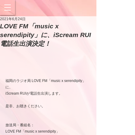
2021年6月24日
LOVE FM「music x
serendipity」に、iScream RUI
電話生出演決定！
福岡のラジオ局 LOVE FM「music x serendipity」
に、
iScream RUIが電話生出演します。
是非、お聴きください。
放送局・番組名：
LOVE FM「music x serendipity」