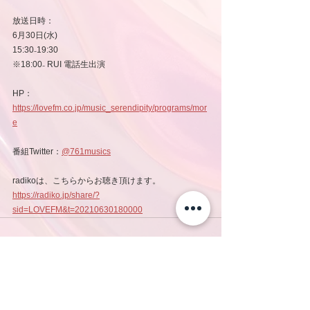
放送日時：
6月30日(水)
15:30₋19:30
※18:00₋ RUI 電話生出演
HP：
https://lovefm.co.jp/music_serendipity/programs/mor
e
番組Twitter：
@761musics
radikoは、こちらからお聴き頂けます。
https://radiko.jp/share/?
sid=LOVEFM&t=20210630180000
コメント