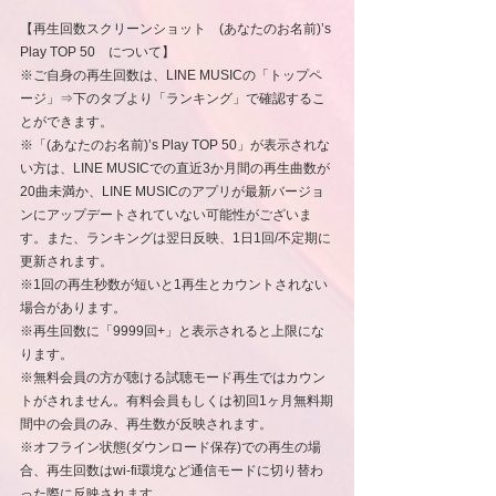
【再生回数スクリーンショット　(あなたのお名前)’s 
Play TOP 50　について】
※ご自身の再生回数は、LINE MUSICの「トップペ
ージ」⇒下のタブより「ランキング」で確認するこ
とができます。
※「(あなたのお名前)’s Play TOP 50」が表示されな
い方は、LINE MUSICでの直近3か月間の再生曲数が
20曲未満か、LINE MUSICのアプリが最新バージョ
ンにアップデートされていない可能性がございま
す。また、ランキングは翌日反映、1日1回/不定期に
更新されます。
※1回の再生秒数が短いと1再生とカウントされない
場合があります。
※再生回数に「9999回+」と表示されると上限にな
ります。
※無料会員の方が聴ける試聴モード再生ではカウン
トがされません。有料会員もしくは初回1ヶ月無料期
間中の会員のみ、再生数が反映されます。
※オフライン状態(ダウンロード保存)での再生の場
合、再生回数はwi-fi環境など通信モードに切り替わ
った際に反映されます。