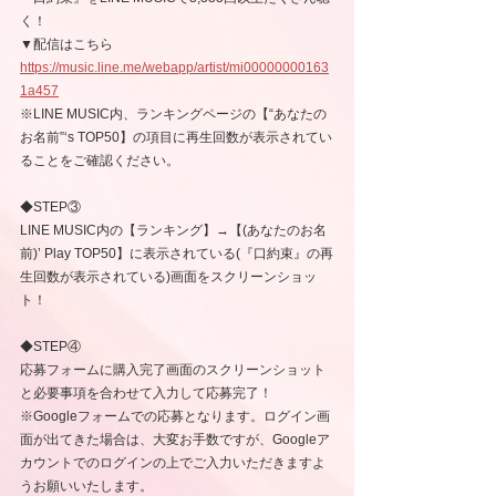
く！
▼配信はこちら
https://music.line.me/webapp/artist/mi00000000163
1a457
※LINE MUSIC内、ランキングページの【“あなたの
お名前”‘s TOP50】の項目に再生回数が表示されてい
ることをご確認ください。
◆STEP③
LINE MUSIC内の【ランキング】→【(あなたのお名
前)’ Play TOP50】に表示されている(『口約束』の再
生回数が表示されている)画面をスクリーンショッ
ト！
◆STEP④
応募フォームに購入完了画面のスクリーンショット
と必要事項を合わせて入力して応募完了！
※Googleフォームでの応募となります。ログイン画
面が出てきた場合は、大変お手数ですが、Googleア
カウントでのログインの上でご入力いただきますよ
うお願いいたします。