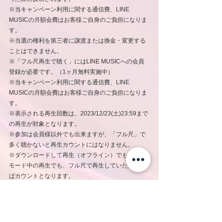
※当キャンペーン利用に関する通信費、LINE 
MUSICの月額会費はお客様ご自身のご負担になりま
す。
※当選の権利を第三者に譲渡または換金・変更する
ことはできません。
※「フル尺再生で聴く」にはLINE MUSICへの会員
登録が必要です。（1ヶ月無料実施中）
※当キャンペーン利用に関する通信費、LINE 
MUSICの月額会費はお客様ご自身のご負担になりま
す。
※表示される再生回数は、2023/12/23(土)23:59まで
の再生が対象となります。
※参加は会員様以外でも出来ますが、「フル尺」で
多く聴かないと再生カウントにはなりません。
※ダウンロードして再生（オフライン）でも、機内
モード中の再生でも、フル尺で再生していただけれ
ばカウントとなります。
【注意事項】
※ご入力いただいた個人情報は、本キャンペーンで
のご当選者様の本人確認にのみ使用いたします。