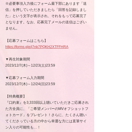
※必要事項入力後にフォーム最下部にあります「送
信」を押していただきましたら「回答を記録しまし
た」という文字が表示され、それをもって応募完了
となります。なお、応募完了メールの送信はござい
ません。
【応募フォームはこちら】
https://forms.gle/j7nk7PQKH2XTFFHRA
▼再生対象期間
2023/12/7(木)～12/23(土)23:59
▼応募フォーム入力期間
2023/12/7(木)～12/24(日)23:59
【特典概要】
『口約束』を3,333回以上聴いていただきご応募され
た方全員に、「ご希望メンバーのMVオフショットフ
ォトカード」をプレゼント！さらに、たくさん聴い
てくださっている方の中から幸運な方には直筆サイ
ン入りの可能性も…！