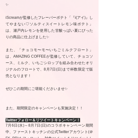
✨
iScreamが監修したフレーバーポテト「『i(アイ)』し
てやまない♡ソルティスイートレモン味ポテト」
は、瀬戸内レモンを使用した甘酸っぱい夏にぴった
りの商品に仕上げました✨
また、「チョコモ〜モ〜いちごミルクフロート」
は、AMAZING COFFEEが監修していて、チョコソ
ース、ミルク、いちごシロップを組み合わせたオリ
ジナルのフロートで、8月7日(日)まで杯数限定で販
売となります！
ぜひこの期間にご堪能くださいませ✨
また、期間限定のキャンペーンも実施決定！！
Twitterフォロー＆リツイートキャンペーン！
7月6日(水)～8月7日(日)のコラボキャンペーン期間
中、ファーストキッチンの公式Twitterアカウント(＠