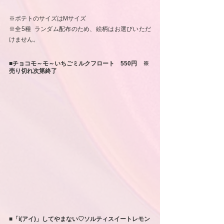
※ポテトのサイズはMサイズ
※全5種  ランダム配布のため、絵柄はお選びいただ
けません。
■チョコモ～モ～いちごミルクフロート　550円　※
売り切れ次第終了
■「i(アイ)」してやまない♡ソルティスイートレモン