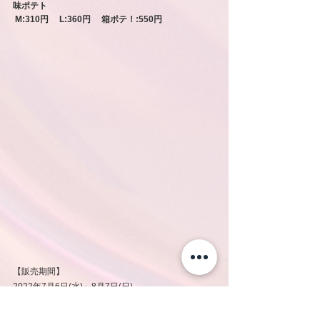
味ポテト　
 M:310円　 L:360円 　箱ポテ！:550円
【販売期間】
2022年7月6日(水)～8月7日(日)
【販売商品／販売価格】