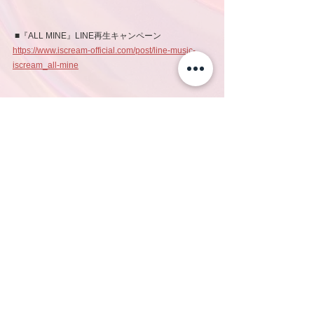
 ■『ALL MINE』LINE再生キャンペーン
https://www.iscream-official.com/post/line-music-
iscream_all-mine
 ■『ALL MINE』LINE BGM設定キャンペーン
https://www.iscream-official.com/post/line-
music_bgm_iscream
コメント
コメントを追加…