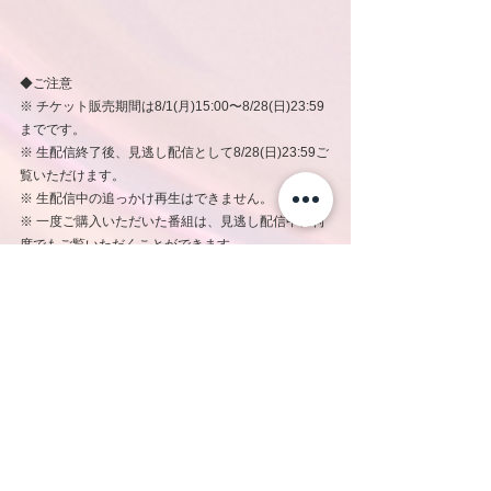
◆ご注意
※ チケット販売期間は8/1(月)15:00〜8/28(日)23:59
までです。
※ 生配信終了後、見逃し配信として8/28(日)23:59ご
覧いただけます。
※ 生配信中の追っかけ再生はできません。
※ 一度ご購入いただいた番組は、見逃し配信中に何
度でもご覧いただくことができます。
※ 対象デバイス及び推奨環境以外では、正常に視聴
できない場合があります。
※ 生放送終了後、見逃し配信開始までにある程度お
時間が空く可能性がございます。予めご了承くださ
い。
※ CL利用規約やCLペイパービュー（都度課金）ガ
イドラインや、各番組の配信情報をご確認のうえ、
ご購入をお願いいたします。
※ ご利用のCLアプリがCLペイパービューに対応し
ている、最新のバージョンであることを確認してく