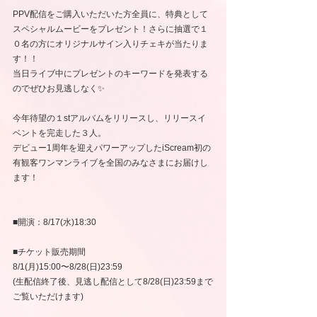
PPV配信をご購入いただいた方全員に、特典として
スペシャルムービーをプレゼント！さらに抽選で１
０名の方にオリジナルサイン入りチェキが当たりま
す！！
当日ライブ中にプレゼントのキーワードを発表する
のでぜひお見逃しなく✨
今年待望の１stアルバムをリリースし、リリースイ
ベントを完走した３人。 
デビュー1周年を迎えパワーアップしたiScream初の
有観客ワンマンライブを全国のみなさまにお届けし
ます！
■開演：8/17(水)18:30
■チケット販売期間
8/1(月)15:00〜8/28(日)23:59
(生配信終了後、見逃し配信として8/28(日)23:59まで
ご覧いただけます)