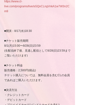
https://www.cl-
live.com/programs/live/sGQoCLngVnkA1w7W3n2C
m9
■開演：8/17(水)18:30
■チケット販売期間
8/1(月)15:00〜8/28(日)23:59
(生配信終了後、見逃し配信として8/28(日)23:59まで
ご覧いただけます)
■チケット料金
販売価格：2,500円(税込)
チケット購入については、無料会員を含むCLの会員
であればご購入いただけます。
■決済方法
・クレジットカード
・デビットカード
・プリペイドカード(バンドルカードを含む)