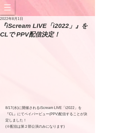
2022年8月1日
『iScream LIVE「i2022」』を
CLで PPV配信決定！
8/17(水)に開催されるiScream LIVE「i2022」を
『CL』にてペイパービュー(PPV)配信することが決
定しました！
(※配信は第２部公演のみになります)