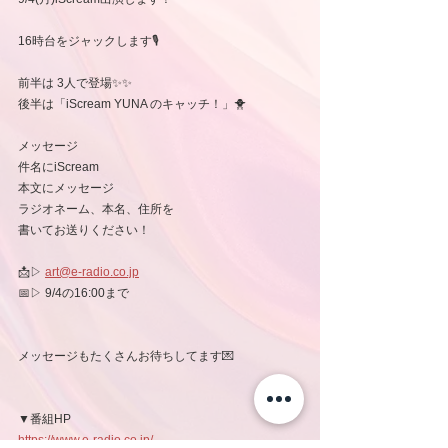
16時台をジャックします🎙️
前半は 3人で登場✨✨
後半は「iScream YUNA のキャッチ！」🐥
メッセージ
件名にiScream
本文にメッセージ
ラジオネーム、本名、住所を
書いてお送りください！
📩▷ 
art@e-radio.co.jp
📅▷ 9/4の16:00まで
メッセージもたくさんお待ちしてます💌
▼番組HP
https://www.e-radio.co.jp/