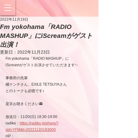
2022年11月19日
Fm yokohama「RADIO
MASHUP」にiScreamがゲスト
出演！
更新日：
2022年11月23日
Fm yokohama「RADIO MASHUP」に
iScreamがゲスト出演させていただきます✨
事務所の先輩
橘ケンチさん、EXILE TETSUYAさん
とのトークも必聴です♪
是非お聴きください📻
放送日：11/20(日) 18:30-19:00 
radiko：
https://radiko.jp/share/?
sid=YFM&t=20221120183000
HP：