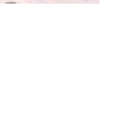
radiko：
11/20（水）
https://radiko.jp/share/?
t=20241120245500&sid=AIR-G
11/21（木）
https://radiko.jp/share/?
t=20241121245500&sid=AIR-G
11/22（金）
https://radiko.jp/share/?
t=20241122245500&sid=AIR-G
コメント
コメントを追加…