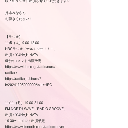
以下のラジオに出演させていただきます✨
是非みなさん
お聴きください！
------
【ラジオ】
11/5（火）9:00-12:00
HBCラジオ「ナルミッツ！！！」
出演：YUNA,HINATA
9時台コメント出演予定
https://www.hbc.co.jp/radio/naru/
radiko：
https://radiko.jp/share/?
t=20241105090000&sid=HBC
11/11（月）19:00-21:00
FM NORTH WAVE「RADIO GROOVE」
出演：YUNA,HINATA
19:30〜コメント出演予定
https://www.fmnorth.co.jp/radiogroove/