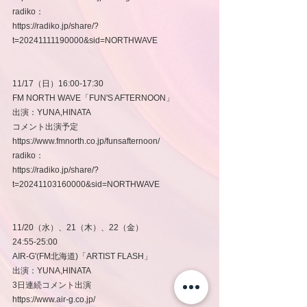
radiko：
https://radiko.jp/share/?
t=20241111190000&sid=NORTHWAVE 
11/17（日）16:00-17:30
FM NORTH WAVE「FUN'S AFTERNOON」
出演：YUNA,HINATA
コメント出演予定
https://www.fmnorth.co.jp/funsafternoon/
radiko：
https://radiko.jp/share/?
t=20241103160000&sid=NORTHWAVE
11/20（水）、21（木）、22（金）
24:55-25:00
AIR-G'(FM北海道)「ARTIST FLASH」
出演：YUNA,HINATA
3日連続コメント出演
https://www.air-g.co.jp/