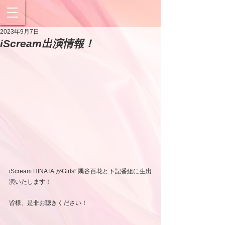
2023年9月7日
iScream出演情報！
iScream HINATA がGirls² 隅谷百花と下記番組に生出
演いたします！
皆様、是非お聴きください！