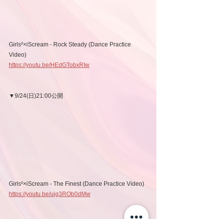
Girls²×iScream - Rock Steady (Dance Practice 
Video)
https://youtu.be/HEdGTobxRIw
▼9/24(日)21:00公開
Girls²×iScream - The Finest (Dance Practice Video)
https://youtu.be/ujg3ROb0dMw