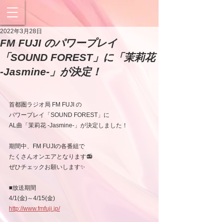
2022年3月28日
FM FUJI のパワープレイ
「SOUND FOREST」に「茉莉花
-Jasmine-」が決定！
首都圏ラジオ局 FM FUJI の
パワープレイ「SOUND FOREST」に
AL曲「茉莉花 -Jasmine-」が決定しました！
期間中、FM FUJIの各番組で
たくさんオンエアとなります📻
ぜひチェックお願いします✨
■放送期間
4/1(金)～4/15(金)
http://www.fmfuji.jp/