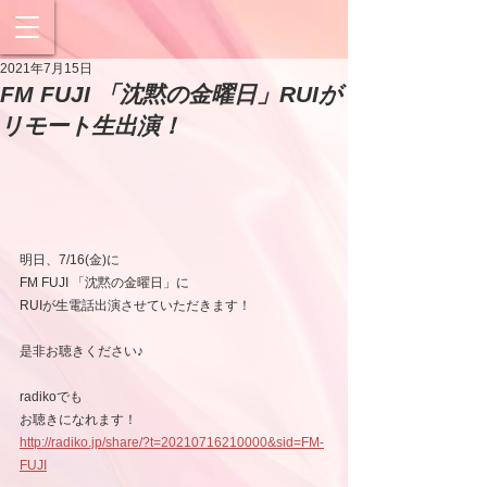
2021年7月15日
FM FUJI 「沈黙の金曜日」RUIが
リモート生出演！
明日、7/16(金)に
FM FUJI 「沈黙の金曜日」に
RUIが生電話出演させていただきます！
是非お聴きください♪
radikoでも
お聴きになれます！
http://radiko.jp/share/?t=20210716210000&sid=FM-
FUJI