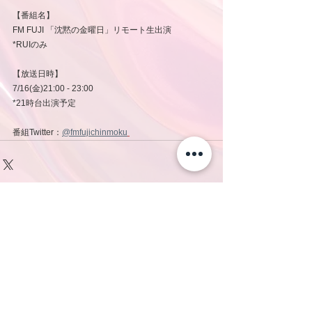
【番組名】
FM FUJI 「沈黙の金曜日」リモート生出演 
*RUIのみ
【放送日時】
7/16(金)21:00 - 23:00
*21時台出演予定
番組Twitter：
@fmfujichinmoku
コメント
コメントを追加…