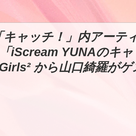
「キャッチ！」内アーテ
iScream YUNAのキ
irls² から山口綺羅が