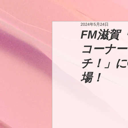
2024年5月24日
FM滋賀
コーナー「
チ！」にG
場！