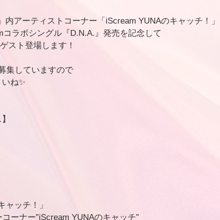
内アーティストコーナー「iScream YUNAのキャッチ！
iScreamコラボシングル『D.N.A.』発売を記念して
綺羅がゲスト登場します！
募集していますので
さいね✨
ス】
！
）「キャッチ！」
ーナー”iScream YUNAのキャッチ” 