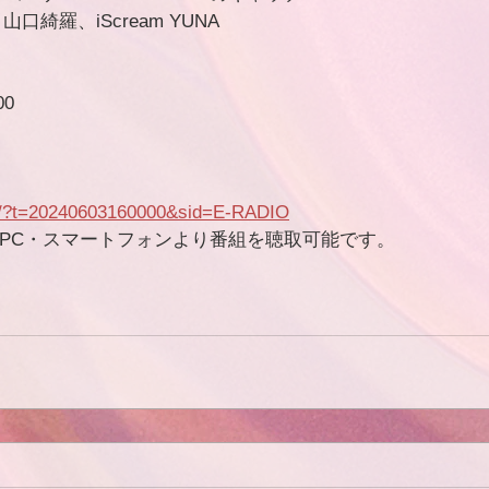
山口綺羅、iScream YUNA
00
are/?t=20240603160000&sid=E-RADIO
元のPC・スマートフォンより番組を聴取可能です。