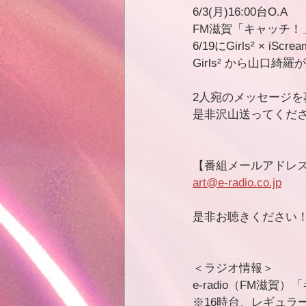
6/3(月)16:00台O.A
FM滋賀「キャッチ！」
6/19にGirls² × 
Girls² から山口
2人宛のメッセージを
是非沢山送ってくだ
【番組メールアドレ
art@e-radio.co.jp
是非お聴きください
＜ラジオ情報＞
e-radio（FM滋賀
※16時台、レギュラーコ