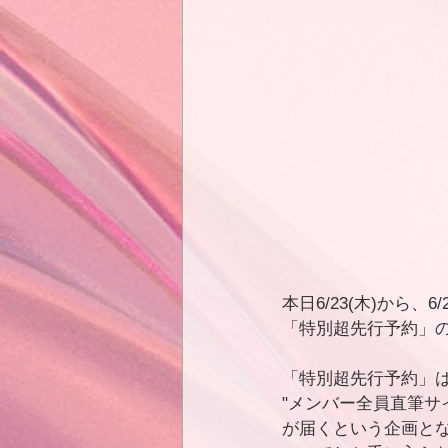
本日6/23(木)から、6
「特別超先行予約」
「特別超先行予約」
"メンバー全員直筆サイ
が届くという企画と