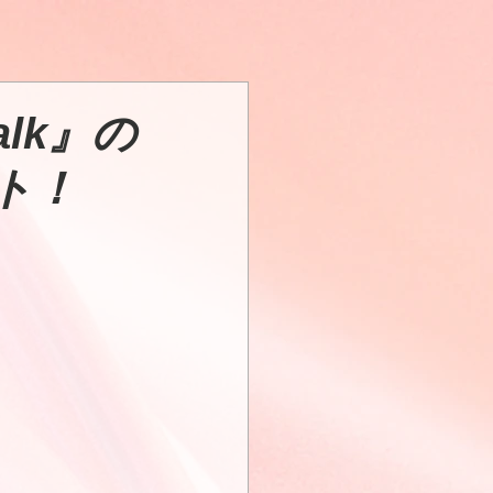
lk』の
ト！