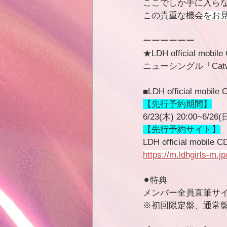
ここでしか手に入ら
この貴重な機会
をお
ーーーーーー
★LDH official mob
ニューシングル「Cat
■LDH official mo
【先行予約期間】
6/23(木) 20:00~6/26(日
【先行予約サイト】
LDH official mobile
https://m.ldhgirls-m.jp
⚫︎特典
メンバー全員直筆サイン入
※初回限定盤、通常