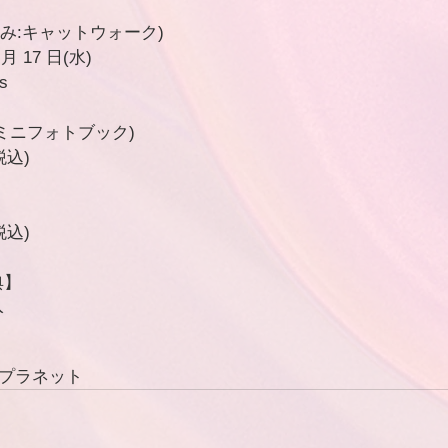
 (読み:キャットウォーク)
月 17 日(水)
s
ミニフォトブック)  
(税込)
(税込)
典】
入
恋するプラネット