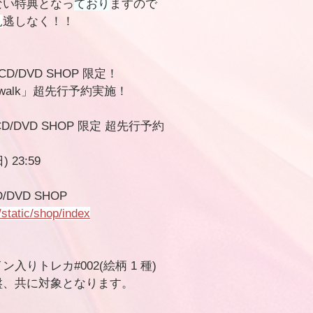
ない特典となっ
ており
ますので
見
逃しなく！！
ile CD/DVD SHOP 限定！
walk」超先行予約実施！
bile CD/DVD SHOP 限定 超先行予約
) 23:59
 CD/DVD SHOP
/static/shop/index
りトレカ#002(絵柄 1 種) 
盤、共に対象となります。