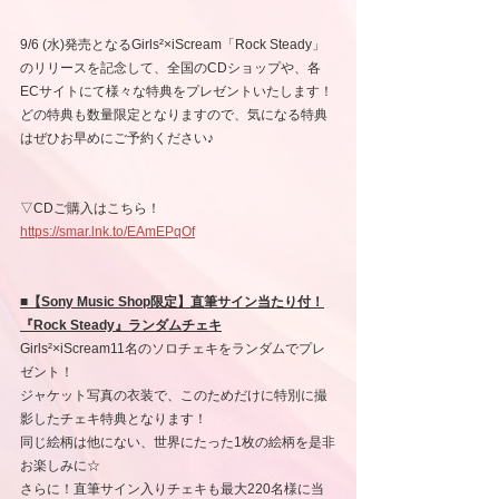
9/6 (水)発売となるGirls²×iScream「Rock Steady」
のリリースを記念して、全国のCDショップや、各
ECサイトにて様々な特典をプレゼントいたします！
どの特典も数量限定となりますので、気になる特典
はぜひお早めにご予約ください♪
▽CDご購入はこちら！
https://smar.lnk.to/EAmEPqOf
■【Sony Music Shop限定】直筆サイン当たり付！
『Rock Steady』ランダムチェキ
Girls²×iScream11名のソロチェキをランダムでプレ
ゼント！
ジャケット写真の衣装で、このためだけに特別に撮
影したチェキ特典となります！
同じ絵柄は他にない、世界にたった1枚の絵柄を是非
お楽しみに☆
さらに！直筆サイン入りチェキも最大220名様に当