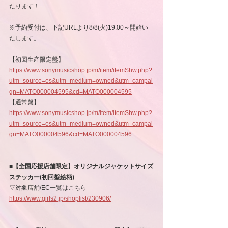
たります！
※予約受付は、下記URLより8/8(火)19:00～開始い
たします。
【初回生産限定盤】
https://www.sonymusicshop.jp/m/item/itemShw.php?
utm_source=os&utm_medium=owned&utm_campai
gn=MATO000004595&cd=MATO000004595
【通常盤】
https://www.sonymusicshop.jp/m/item/itemShw.php?
utm_source=os&utm_medium=owned&utm_campai
gn=MATO000004596&cd=MATO000004596
■【全国応援店舗限定】オリジナルジャケットサイズ
ステッカー(初回盤絵柄)
▽対象店舗/EC一覧はこちら
https://www.girls2.jp/shoplist/230906/