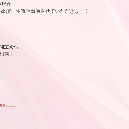
ATAが
生出演、生電話出演させていただきます！
INEDAY」
生出演！
 
fine_… 