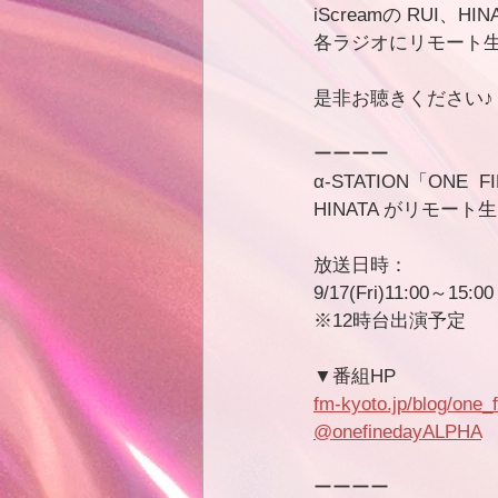
iScreamの RUI、HIN
各ラジオにリモート
是非お聴きください♪
ーーーー
α-STATION「ONE  F
HINATA がリモート
放送日時：
9/17(Fri)11:00～15:00
※12時台出演予定
▼番組HP
fm-kyoto.jp/blog/one_
@onefinedayALPHA
ーーーー