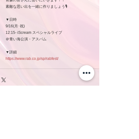
青森の皆さんに会いにいきます！！
素敵な思い出を一緒に作りましょう🎙️
▼日時
9/16(月･祝)
12:15- iScream スペシャルライブ
＠青い海公演・アスパム
▼詳細
https://www.rab.co.jp/sp/rabfest/
コメント
コメントを追加…