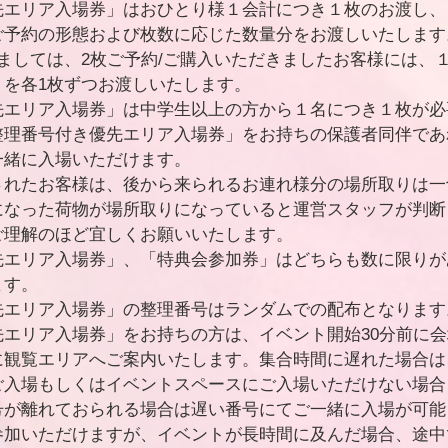
先エリア入場券」はおひとり様１会計につき１枚のお渡し、
ご予約の形態および枚数に応じた数量分をお渡しいたします
ましては、2枚ご予約/ご購入いただきましたお客様には、
」を各1枚ずつお渡しいたします。
先エリア入場券」は中学生以上の方から１名につき１枚が必
整理番号付き優先エリア入場券」をお持ちの保護者同伴であ
一緒に入場いただけます。
されたお客様は、後から来られるお連れ様分の場所取りは一
になった荷物が場所取りになっていると運営スタッフが判断
ご理解のほど宜しくお願いいたします。
先エリア入場券」、「特典会参加券」はどちらも数に限りが
ます。
先エリア入場券」の整理番号はランダムでの配布となります
先エリア入場券」をお持ちの方は、イベント開始30分前に
に観覧エリアへご案内いたします。集合時間に遅れた場合は
ご⼊場もしくはイベントスペースにご⼊場いただけない場合
号が離れておられる場合は遅い番号にてご⼀緒に入場が可能
参加いただけますが、イベントが⻑時間に及んだ場合、途中