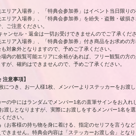
先エリア入場券」、「特典会参加券」はイベント当⽇限りの
先エリア入場券」、「特典会参加券」を紛失・盗難・破損さ
で、ご注意ください。
のキャンセル・返⾦は⼀切お受けできませんのでご了承くだ
先エリア入場券」、「特典会参加券」付き商品をお求めの方
合も対象外となりますので、予めご了承ください。
会場内の観覧可能エリアに余裕があれば、フリー観覧の方の
ますが、確約はできませんので、予めご了承ください。
 注意事項】
1枚につき、お一人様1枚、メンバーよりステッカーをお渡
カーの中にはランダムでメンバー1名の直筆サインをお入れ
のお渡しとなりますが、実際にお渡しをするメンバー1名を
承ください。
為（お客様の持ち物を身に着ける、指定のセリフを言うなど
えできません。特典会内容は「ステッカーお渡し会」となり