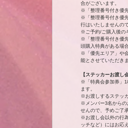
合がございます。
※「整理番号付き優
※「整理番号付き優
⾏はいたしませんの
※ご予約/ご購入後
※「整理番号付き優
頭購入特典がある場
※「優先エリア」や
能とさせていただき
【ステッカーお渡し会
※「特典会参加券」
ます。
※お渡しするステッ
※メンバー3名から
せんので、予めご了
※お渡し会以外の行
ッチなど）にはお応