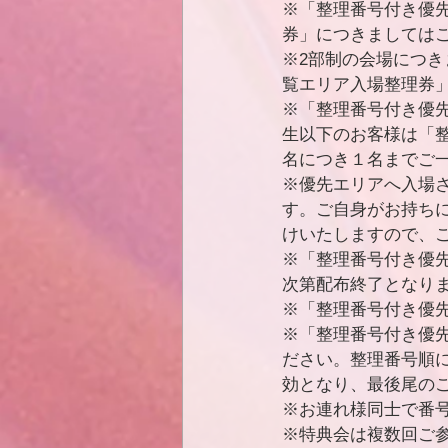
※「整理番号付き優
券」につきましては
※2部制の会場につき
覧エリア入場整理券
※「整理番号付き優
生以下のお客様は「
名につき１名までご
※優先エリアへ入場
す。ご自身がお持ち
けいたしますので、
※「整理番号付き優
次第配布終了となり
※「整理番号付き優
※「整理番号付き優
ださい。整理番号順
効となり、最後尾の
※お連れ様同⼠で番
※特典会は複数回ご