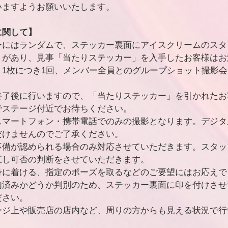
いますようお願いいたします。
に関して】
ーにはランダムで、ステッカー裏面にアイスクリームのスタ
」があり、見事「当たりステッカー」を入手したお客様はお
」1枚につき1回、メンバー全員とのグループショット撮影
終了後に行いますので、「当たりステッカー」を引かれたお
でステージ付近でお待ちください。
スマートフォン・携帯電話でのみの撮影となります。デジタ
だけませんのでご了承ください。
不備が認められる場合のみ対応させていただきます。スタッ
直し可否の判断をさせていただきます。
身に着ける、指定のポーズを取るなどのご要望にはお応えで
内済みかどうか判別のため、ステッカー裏面に印を付けさせ
ださい。
ージ上や販売店の店内など、周りの方からも見える状況で行