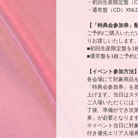
・初回生産限定盤（CD+DV
・通常盤（CD）XNLD-1
【「特典会参加券」
ご予約/ご購入いただ
りお渡しいたします
■初回生産限定盤を1
■通常盤を1枚ご予約
【イベント参加方法
各会場にて対象商品
「特典会参加券」を
上げます。当日はス
ご入場いただくには
了後、準備ができ次
券」が必要となりま
※イベント当日に対
付き優先エリア入場