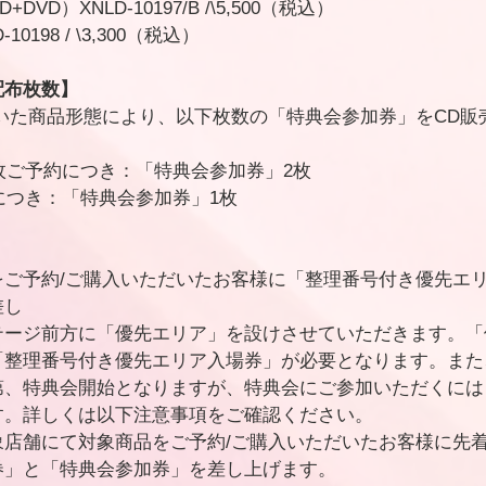
D）XNLD-10197/B /\5,500（税込）
0198 / \3,300（税込）
配布枚数】
いた商品形態により、以下枚数の「特典会参加券」をCD販
。
枚ご予約につき：「特典会参加券」2枚
につき：「特典会参加券」1枚
】
をご予約/ご購入いただいたお客様に「整理番号付き優先エ
差し
テージ前方に「優先エリア」を設けさせていただきます。「
「整理番号付き優先エリア入場券」が必要となります。また
第、特典会開始となりますが、特典会にご参加いただくには
す。詳しくは以下注意事項をご確認ください。
象店舗にて対象商品をご予約/ご購入いただいたお客様に先
券」と「特典会参加券」を差し上げます。