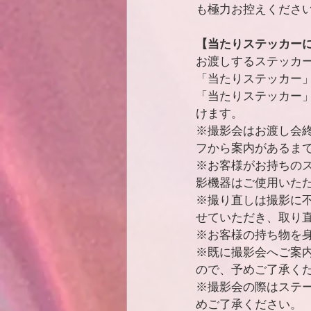
も極力お控えくださ
【当たりステッカー
お渡しするステッカ
「当たりステッカー
「当たりステッカー
けます。
※撮影会はお渡し会
フから案内があるま
※お客様がお持ちの
影機器はご使用いた
※撮り直しは撮影に
せていただき、取り
※お客様の持ち物を
※既に撮影会へご案
ので、予めご了承く
※撮影会の際はステ
めご了承ください。