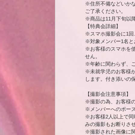
※住所不備などいか
ご了承ください。
※商品は11月下旬以
【特典会詳細】
※スマホ撮影会に1回
※対象メンバー1名
※お客様のスマホを
せん。
※年齢に関わらず、
※未就学児のお客様
します。付き添いの
【撮影会注意事項】
※撮影の為、お客様
※メンバーへのポー
※お客様2人以上で
みの撮影もお断りさ
※撮影された画像に