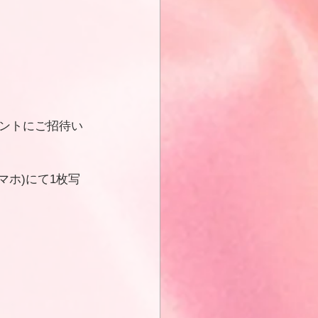
ントにご招待い
ホ)にて1枚写
！