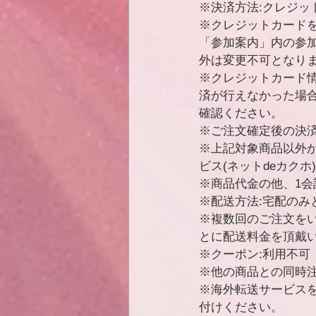
※決済方法:クレジッ
※クレジットカード
「参加案内」内の参
外は変更不可となりま
※クレジットカード
済が行えなかった場
確認ください。
※ご注文確定後の決
※上記対象商品以外か
ビス(ネットdeカク
※商品代金の他、1会
※配送方法:宅配のみ
※複数回のご注文を
とに配送料金を頂戴
※クーポン:利用不可
※他の商品との同時
※海外転送サービス
付けください。