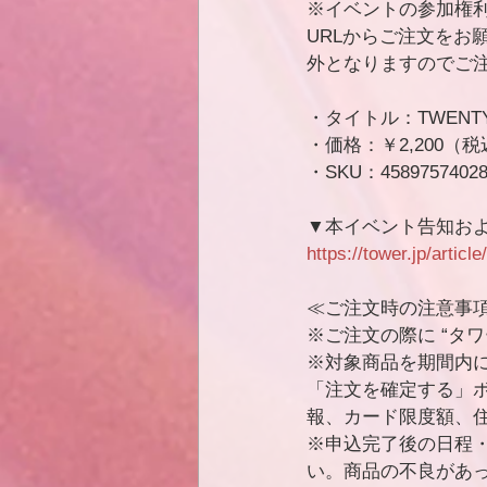
※イベントの参加権
URLからご注文をお
外となりますのでご
・タイトル：TWENT
・価格：￥2,200（
・SKU：45897574028
▼本イベント告知お
https://tower.jp/artic
≪ご注文時の注意事
※ご注文の際に “タ
※対象商品を期間内
「注文を確定する」
報、カード限度額、
※申込完了後の日程
い。商品の不良があ