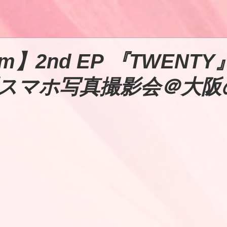
am】2nd EP 『TWENT
スマホ写真撮影会＠大阪