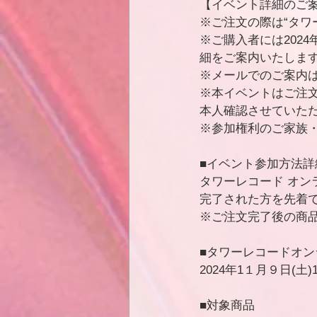
【イベント詳細のご
※ご注文の際は“タワ
※ご購入者には2024
細をご案内いたしま
※メールでのご案内
※本イベントはご注文
本人確認させていただ
※参加権利のご家族
■イベント参加方法詳
タワーレコード オ
完了された方を先着
※ご注文完了後の商
■タワーレコードオ
2024年1１月９日(土)1
■対象商品