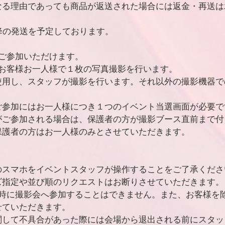
なる理由であっても商品が返送された場合には返金・再送は
降の発送を予定しております。
ご参加いただけます。
とお客様お一人様で１枚の写真撮影を行います。
使用し、スタッフが撮影を行います。それ以外の撮影機器で
ご参加にはお一人様につき１つのイベント当選画面が必要で
がご参加される場合は、保護者の方が撮影ブース直前まで付
保護者の方はお一人様のみとさせていただきます。
のスマホをイベントスタッフが操作することをご了承くださ
ズ指定や並び順のリクエストはお断りさせていただきます。
同時に撮影会へ参加することはできません。また、お客様を
せていただきます。
関して不具合があった際には会場から退出される前にスタッ