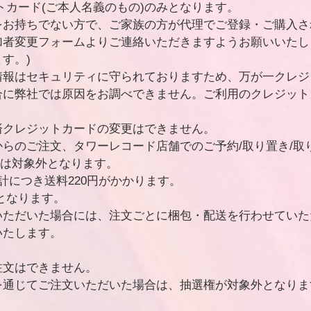
トカード(ご本人名義のもの)のみとなります。
をお持ちでない方で、ご家族の方が代理でご登録・ご購入さ
加者変更フォームよりご連絡いただきますようお願いいたし
す。)
情報はセキュリティに守られておりますため、万が一クレジ
合に弊社では原因をお調べできません。ご利用のクレジット
済クレジットカードの変更はできません。
らのご注文、タワーレコード店舗でのご予約/取り置き/取
ホ)は対象外となります。
計につき送料220円がかかります。
となります。
いただいた場合には、注文ごとに梱包・配送を行わせていた
いたします。
注文はできません。
を通じてご注文いただいた場合は、抽選権が対象外となりま