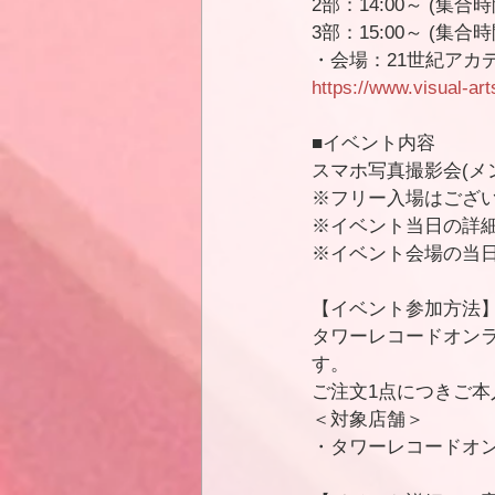
2部：14:00～ (集合時
3部：15:00～ (集合時間
・会場：21世紀アカ
https://www.visual-ar
■イベント内容
スマホ写真撮影会(メ
※フリー入場はござ
※イベント当日の詳
※イベント会場の当
【イベント参加方法
タワーレコードオン
す。
ご注文1点につきご本
＜対象店舗＞
・タワーレコードオ