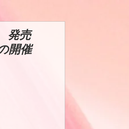
Y』 発売
の開催