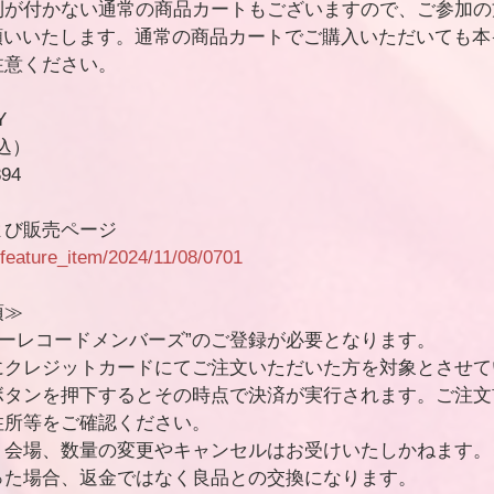
利が付かない通常の商品カートもございますので、ご参加の
願いいたします。通常の商品カートでご購入いただいても本
注意ください。
Y
税込）
94
よび販売ページ
le/feature_item/2024/11/08/0701
項≫
ワーレコードメンバーズ”のご登録が必要となります。
にクレジットカードにてご注文いただいた方を対象とさせて
ボタンを押下するとその時点で決済が実行されます。ご注文
住所等をご確認ください。
・会場、数量の変更やキャンセルはお受けいたしかねます。
った場合、返金ではなく良品との交換になります。