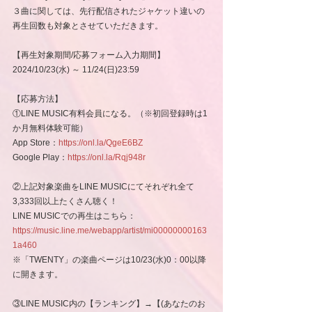
３曲に関しては、先行配信されたジャケット違いの
再生回数も対象とさせていただきます。
【再生対象期間/応募フォーム入力期間】
2024/10/23(水) ～ 11/24(日)23:59
【応募方法】
①LINE MUSIC有料会員になる。（※初回登録時は1
か月無料体験可能）
App Store：
https://onl.la/QgeE6BZ
Google Play：
https://onl.la/Rqj948r
②上記対象楽曲をLINE MUSICにてそれぞれ全て
3,333回以上たくさん聴く！
LINE MUSICでの再生はこちら：
https://music.line.me/webapp/artist/mi00000000163
1a460
※「TWENTY」の楽曲ページは10/23(水)0：00以降
に開きます。
③LINE MUSIC内の【ランキング】→【(あなたのお