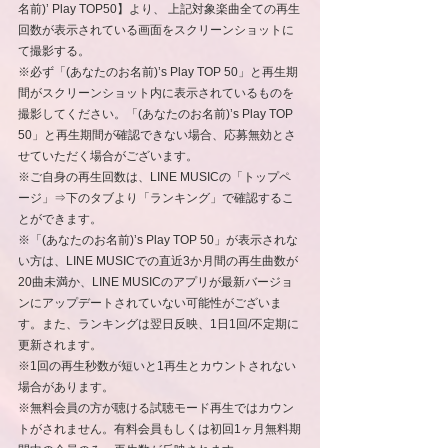
名前)’ Play TOP50】より、 上記対象楽曲全ての再生
回数が表示されている画面をスクリーンショットに
て撮影する。
※必ず「(あなたのお名前)’s Play TOP 50」と再生期
間がスクリーンショット内に表示されているものを
撮影してください。「(あなたのお名前)’s Play TOP 
50」と再生期間が確認できない場合、応募無効とさ
せていただく場合がございます。
※ご自身の再生回数は、LINE MUSICの「トップペ
ージ」⇒下のタブより「ランキング」で確認するこ
とができます。
※「(あなたのお名前)’s Play TOP 50」が表示されな
い方は、LINE MUSICでの直近3か月間の再生曲数が
20曲未満か、LINE MUSICのアプリが最新バージョ
ンにアップデートされていない可能性がございま
す。また、ランキングは翌日反映、1日1回/不定期に
更新されます。
※1回の再生秒数が短いと1再生とカウントされない
場合があります。
※無料会員の方が聴ける試聴モード再生ではカウン
トがされません。有料会員もしくは初回1ヶ月無料期