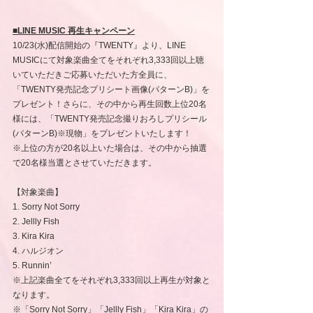
■LINE MUSIC 再生キャンペーン
10/23(水)配信開始の『TWENTY』より、LINE 
MUSICにて対象楽曲全てをそれぞれ3,333回以上聴
いていただきご応募いただいた方全員に、
「TWENTY発売記念プリシート画像(パターンB)」を
プレゼント！さらに、その中から再生回数上位20名
様には、「TWENTY発売記念撮りおろしプリシール
(パターンB)※現物」をプレゼントいたします！
※上位の方が20名以上いた場合は、その中から抽選
で20名様当選とさせていただきます。
【対象楽曲】
1. Sorry Not Sorry
2. Jellly Fish
3. Kira Kira
4. ハルジオン
5. Runnin’
※上記楽曲全てをそれぞれ3,333回以上再生が対象と
なります。
※「Sorry Not Sorry」「Jellly Fish」「Kira Kira」の