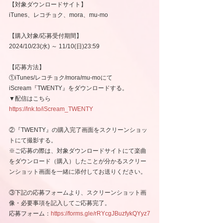
【対象ダウンロードサイト】
iTunes、レコチョク、mora、mu-mo
【購入対象/応募受付期間】
2024/10/23(水) ～ 11/10(日)23:59
【応募方法】
①iTunes/レコチョク/mora/mu-moにて
iScream『TWENTY』をダウンロードする。
▼配信はこちら
https://lnk.to/iScream_TWENTY
②『TWENTY』の購入完了画面をスクリーンショッ
トにて撮影する。
※ご応募の際は、対象ダウンロードサイトにて楽曲
をダウンロード（購入）したことが分かるスクリー
ンショット画面を一緒に添付してお送りください。
③下記の応募フォームより、スクリーンショット画
像・必要事項を記入してご応募完了。
応募フォーム：
https://forms.gle/rRYcgJBuzfykQYyz7