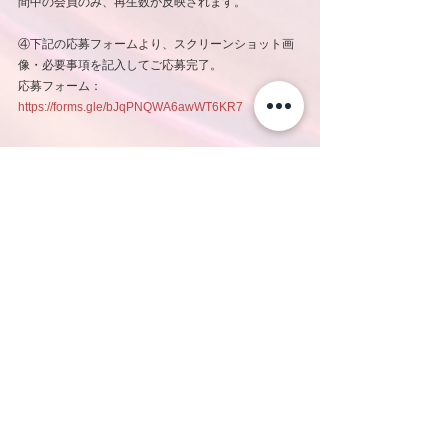
間中の会員のみ、再生数が反映されます。
④下記の応募フォームより、スクリーンショット画
像・必要事項を記入してご応募完了。
応募フォーム：
https://forms.gle/bJqPNQWA6awWT6KR7
■各キャンペーン共通注意事項
※ダウンロードキャンペーンとLINE MUSIC再生回
数キャンペーンのプリ画およびプリシールの背景絵
柄は異なります。
※実際にプリクラを撮影する形となりますので、ポ
ーズなどはそれぞれ異なる場合がございますのでご
了承ください。
※応募はGoogleフォームとなります。ログイン画面
が出てきた場合は、大変お手数ですが、Googleアカ
ウントでのログインの上でご入力いただきますよう
お願いいたします。
※同一人物による複数アカウントでの連続応募や、
スクリーンショット画面の併用などの不正行為と判
断した場合は、事前予告なく当選を無効とさせてい