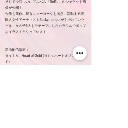
そして今回ついにアルバム「Selfie」のジャケット画
像が公開！
今作も前作に続きニューヨークを拠点に活動する韓
国人女性アーティストStickymongerが手掛けていた
だき、女の子3人をモチーフにしたカラフルでポップ
なイラストとなっています！
新曲配信情報：
タイトル : Heart of Gold (ヨミ：ハートオブゴール
ド) 
リリース日 : 2024年1月1日(月)
レーベル : LDH Records
【配信リンク】
https://ldh.lnk.to/Selfie