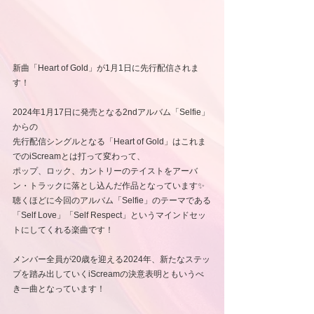
新曲「Heart of Gold」が1月1日に先行配信されま
す！
2024年1月17日に発売となる2ndアルバム「Selfie」
からの
先行配信シングルとなる「Heart of Gold」はこれま
でのiScreamとは打って変わって、
ポップ、ロック、カントリーのテイストをアーバ
ン・トラックに落とし込んだ作品となっています✨
聴くほどに今回のアルバム「Selfie」のテーマである
「Self Love」「Self Respect」というマインドセッ
トにしてくれる楽曲です！
メンバー全員が20歳を迎える2024年、新たなステッ
プを踏み出していくiScreamの決意表明ともいうべ
き一曲となっています！