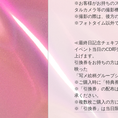
※お客様がお持ちの
タルカメラ等の撮影
※撮影の際は、後方
※フォトタイム以外
≪最終日記念チェキ
イベント当日のCD
上げます。
引換券をお持ちの方
映った
「写メ絵柄グループ
※ご購入時に「特典
※「引換券」の配布
承ください。
※複数枚ご購入の方
※「引換券」は当日