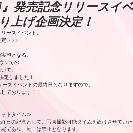
AL『i』発売記念リリースイ
り上げ企画決定！
記念リリースイベント、
定✨✨✨
の実施となる、
タウンでの
おいて、
決定しました！
リースイベントの最終日となりますので、
ちしております！！
フォトタイム≫
最終日の記念として、写真撮影可能タイムを設けさせていた
可能であり、動画は禁止となります。