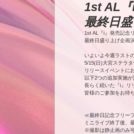
1st 
最終日盛
1st AL『i』発売
最終日盛り上げ企画決
いよいよ今週ラスト
5/15(日)大宮ステラ
リリースイベントに
以下2つの追加実施が
長らく続いた『i』リ
皆様のご参加をお待
≪最終日記念フリー
ミニライブ終了後、
※撮影は静止画のみ