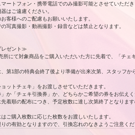
スマートフォン・携帯電話でのみ撮影可能とさせていただき
機器はご遠慮ください。
のお客様へのご配慮もお願いいたします。
での写真撮影・動画撮影・録音などは禁止となります。
プレゼント≫
即売所にて対象商品をご購入いただいた方に先着で、「チェ
は、第1部の特典会終了後より準備が出来次第、スタッフか
ショットチェキ」をお渡しさせていただきます。
券」か「チェキ引換券」か、どちらかご希望の券をお伝えく
は先着順の配布につき、予定枚数に達し次第終了となります
にはご購入枚数に応じた枚数をお渡しいたします。
限りの有効となりますので、引換忘れのなきようご注意くだ