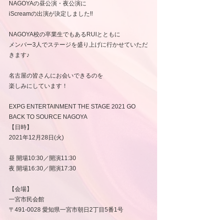
NAGOYAの昼公演・夜公演に
iScreamの出演が決定しました!!
NAGOYA校の卒業生でもあるRUIとともに
メンバー3人でステージを盛り上げに行かせていただ
きます♪
名古屋の皆さんにお会いできるのを
楽しみにしています！
EXPG ENTERTAINMENT THE STAGE 2021 GO 
BACK TO SOURCE NAGOYA
【日時】 
2021年12月28日(火) 
昼 開場10:30／開演
11:30
夜 開場
16:30
／開演
17:30
【会場】 
一宮市民会館 
〒491-0028 愛知県一宮市朝日2丁目5番1号