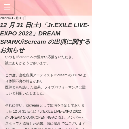
2022年12月31日
12 月 31 日(土)「Jr.EXILE LIVE-
EXPO 2022」DREAM
SPARK/iScream の出演に関する
お知らせ
いつも iScream への温かい応援をいただき、
誠にありがとうございます。
この度、当社所属アーティスト iScream の YUNA よ
り体調不良の報告があり、
医師とも相談し た結果、ライブパフォーマンスは難
しいと判断いたしました。
それに伴い、iScream として出演を予定しておりま
した 12 月 31 日(土)「Jr.EXILE LIVE-EXPO 2022」
の DREAM SPARK(OPENING ACT)は、メンバー・
スタッフと協議した結果、誠に残念 ではございます