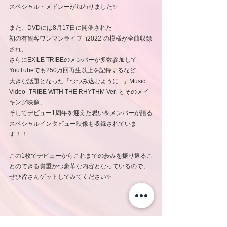
スペシャル・メドレーが加わりました✨
また、DVDには8⽉17⽇に開催された
初の有観客ワンマンライブ “i2022”の模様が全曲収録
され、
さらにEXILE TRIBEのメンバーが多数参加して
YouTubeでも250万回再⽣以上を記録するなど
大きな話題となった「つつみ込むように...」Music 
Video -TRIBE WITH THE RHYTHM Ver.-とそのメイ
キング映像、
そしてデビュー1周年を迎えた思いをメンバーが語る
スペシャルインタビュー映像も収録されていま
す！！
この1枚でデビューからこれまでの歩みを振り返るこ
とのできる貴重かつ豪華な内容となっているので、
ぜひ皆さんゲットしてみてください✨
また、大好評の特別超先行予約も実施決定！