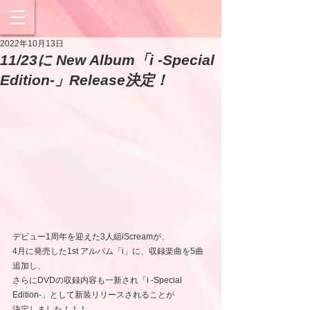
2022年10月13日
11/23に New Album「i -Special
Edition-」Release決定！
デビュー1周年を迎えた3⼈組iScreamが、
4⽉に発売した1st アルバム「i」に、収録楽曲を5曲
追加し、
さらにDVDの収録内容も一新され「i -Special 
Edition-」として新装リリースされることが
決定しました！！！