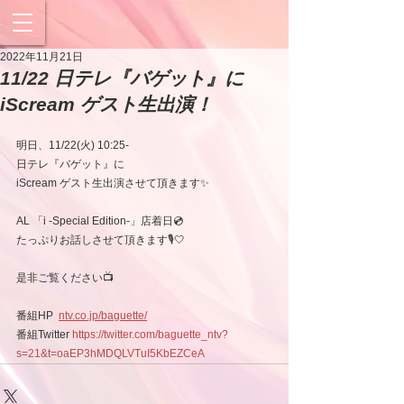
2022年11月21日
11/22 日テレ『バゲット』に
iScream ゲスト生出演！
明日、11/22(火) 10:25-
日テレ『バゲット』に
iScream ゲスト生出演させて頂きます✨
AL 「i -Special Edition-」店着日💿
たっぷりお話しさせて頂きます🎙🤍　
是非ご覧ください📺
番組HP
ntv.co.jp/baguette/
番組Twitter 
https://twitter.com/baguette_ntv?
s=21&t=oaEP3hMDQLVTuI5KbEZCeA