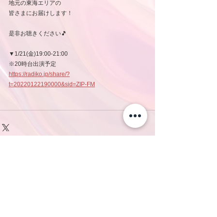
地元の東海エリアの
皆さまにお届けします！
是非お聴きください🎵
▼1/21(金)19:00-21:00
※20時台出演予定
https://radiko.jp/share/?
t=20220122190000&sid=ZIP-FM
コメント
コメントを追加…