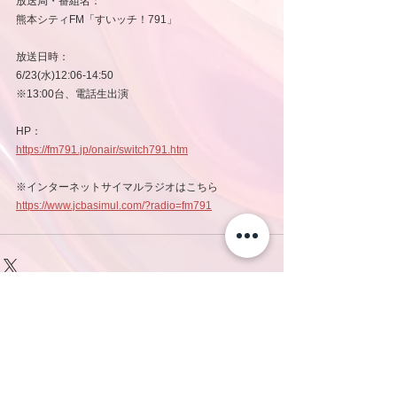
放送局・番組名：
熊本シティFM「すいッチ！791」
放送日時：
6/23(水)12:06-14:50
※13:00台、電話生出演
HP：
https://fm791.jp/onair/switch791.htm
※インターネットサイマルラジオはこちら
https://www.jcbasimul.com/?radio=fm791
コメント