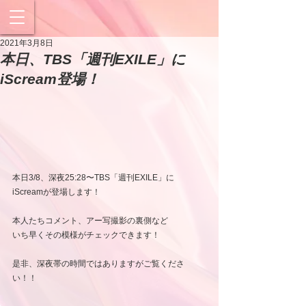
2021年3月8日
本日、TBS「週刊EXILE」に
iScream登場！
本日3/8、深夜25:28〜TBS「週刊EXILE」に
iScreamが登場します！
本人たちコメント、アー写撮影の裏側など
いち早くその模様がチェックできます！
是非、深夜帯の時間ではありますがご覧くださ
い！！